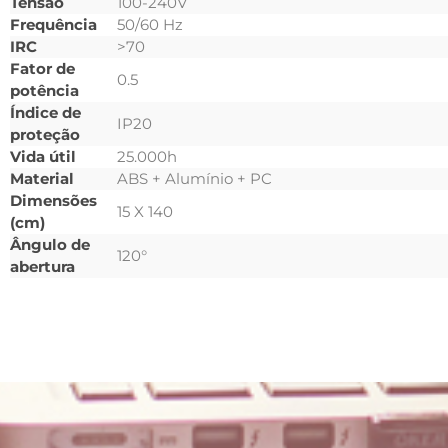
Tensão
100-240V
Frequência
50/60 Hz
IRC
>70
Fator de
0.5
potência
Índice de
IP20
proteção
Vida útil
25.000h
Material
ABS + Alumínio + PC
Dimensões
15 X 140
(cm)
Ângulo de
120°
abertura