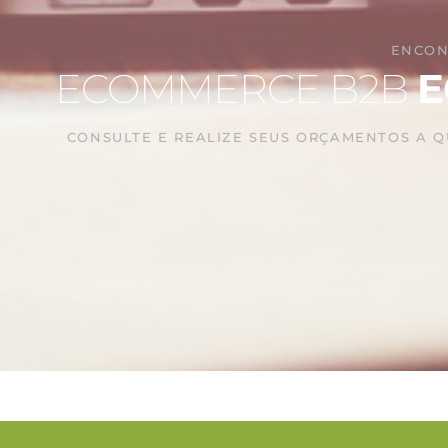
ENCON
ECOMMERCE B2B
E
CONSULTE E REALIZE SEUS ORÇAMENTOS A 