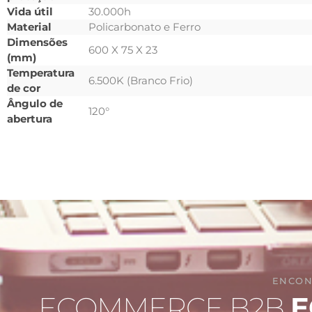
Vida útil
30.000h
Material
Policarbonato e Ferro
Dimensões
600 X 75 X 23
(mm)
Temperatura
6.500K (Branco Frio)
de cor
Ângulo de
120°
abertura
ENCON
ECOMMERCE B2B
E