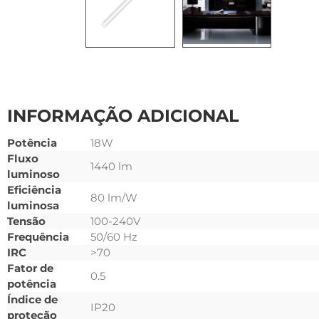
INFORMAÇÃO ADICIONAL
Potência
18W
Fluxo
1440 lm
luminoso
Eficiência
80 lm/W
luminosa
Tensão
100-240V
Frequência
50/60 Hz
IRC
>70
Fator de
0.5
potência
Índice de
IP20
proteção