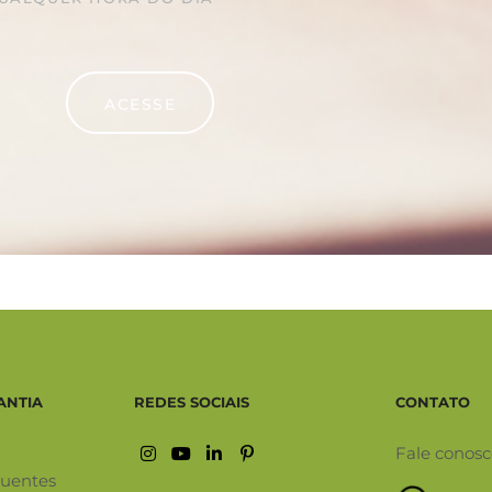
ACESSE
ANTIA
REDES SOCIAIS
CONTATO
Fale conos
quentes