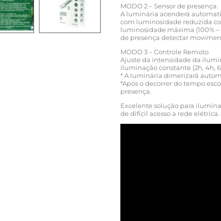
MODO 2 – Sensor de presença.
A luminária acenderá automati
com luminosidade reduzida con
luminosidade máxima (100% – 
de presença detectar movimen
MODO 3 – Controle Remoto
Ajuste da intensidade da ilum
iluminação constante (2h, 4h, 6h
* A luminária dimerizará auto
*Após o decorrer do tempo esco
presença.
Excelente solução para iluminar
de difícil acesso a rede elétrica.