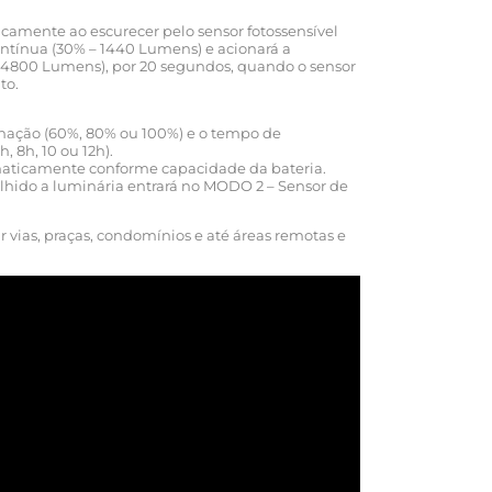
camente ao escurecer pelo sensor fotossensível
tínua (30% – 1440 Lumens) e acionará a
4800 Lumens), por 20 segundos, quando o sensor
to.
inação (60%, 80% ou 100%) e o tempo de
, 8h, 10 ou 12h).
maticamente conforme capacidade da bateria.
lhido a luminária entrará no MODO 2 – Sensor de
 vias, praças, condomínios e até áreas remotas e