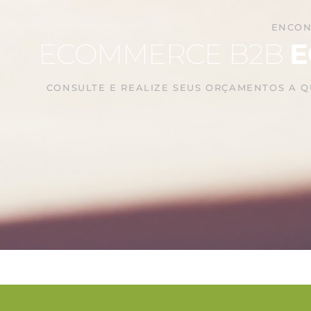
ENCON
ECOMMERCE B2B
E
CONSULTE E REALIZE SEUS ORÇAMENTOS A 