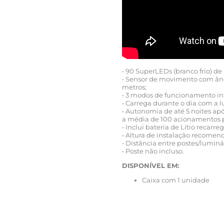
• 90 SuperLEDs (branco frio) de
• Sensor de movimento com ângu
metros;
• 3 modos de funcionamento in
• Carrega durante o dia com a 
• Autonomia de até 5 noites ap
a média de 100 acionamentos p
• Inclui bateria de Lítio recarr
• Altura de instalação recomend
• Distância entre postes/lumin
• Poste não incluso.
DISPONÍVEL EM:
Caixa com 1 unidade