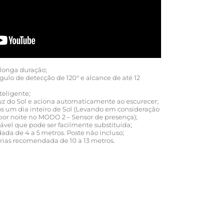
 longa duração;
lo de detecção de 120° e alcance de até 12
teligente;
luz do Sol e aciona automaticamente ao escurecer;
ós um dia inteiro de Sol (Levando em consideração
or noite no MODO 2 – Sensor de presença);
egável que pode ser facilmente substituída;
ada de 4 a 5 metros. Poste não incluso;
árias recomendada de 10 a 13 metros.