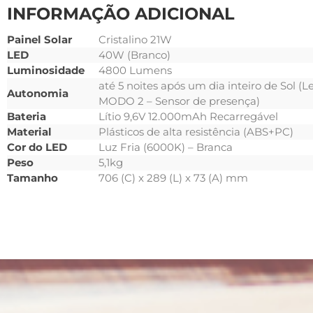
INFORMAÇÃO ADICIONAL
Painel Solar
Cristalino 21W
LED
40W (Branco)
Luminosidade
4800 Lumens
até 5 noites após um dia inteiro de Sol
Autonomia
MODO 2 – Sensor de presença)
Bateria
Lítio 9,6V 12.000mAh Recarregável
Material
Plásticos de alta resistência (ABS+PC)
Cor do LED
Luz Fria (6000K) – Branca
Peso
5,1kg
Tamanho
706 (C) x 289 (L) x 73 (A) mm