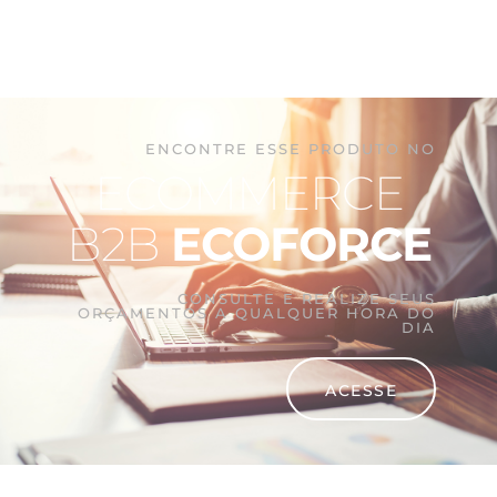
ENCONTRE ESSE PRODUTO NO
ECOMMERCE
B2B
ECOFORCE
CONSULTE E REALIZE SEUS
ORÇAMENTOS A QUALQUER HORA DO
DIA
ACESSE