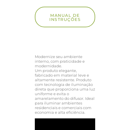
MANUAL DE
INSTRUÇÕES
Modernize seu ambiente
interno, com praticidade e
modernidade.
Um produto elegante,
fabricado em material leve e
altamente resistente. Produto
com tecnologia de iluminação
direta que proporciona uma luz
uniforme e evita o
amarelamento do difusor. Ideal
para iluminar ambientes
residenciais e comerciais com
economia e alta eficiência.