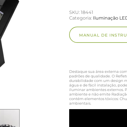
SKU:
18441
Categoria:
Iluminação LE
MANUAL DE INSTR
Destaque sua área externa com 
padrões de qualidade. O Refle
durabilidade com um design mod
água e de fácil instalação, pod
iluminar ambientes externos. 
ambiente e não emite Radiação 
contém elementos tóxicos: Chu
ambientais.