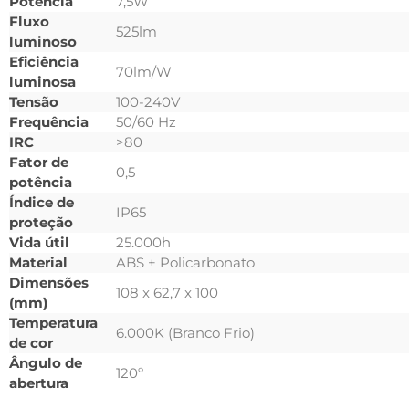
Potência
7,5W
Fluxo
525lm
luminoso
Eficiência
70lm/W
luminosa
Tensão
100-240V
Frequência
50/60 Hz
IRC
>80
Fator de
0,5
potência
Índice de
IP65
proteção
Vida útil
25.000h
Material
ABS + Policarbonato
Dimensões
108 x 62,7 x 100
(mm)
Temperatura
6.000K (Branco Frio)
de cor
Ângulo de
120º
abertura