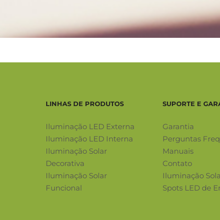
LINHAS DE PRODUTOS
SUPORTE E GAR
Iluminação LED Externa
Garantia
Iluminação LED Interna
Perguntas Fre
Iluminação Solar
Manuais
Decorativa
Contato
Iluminação Solar
Iluminação Sol
Funcional
Spots LED de E