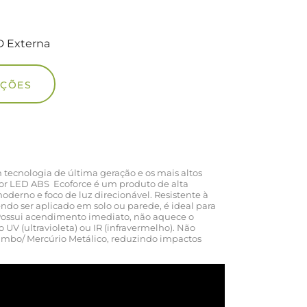
D Externa
UÇÕES
tecnologia de última geração e os mais altos
tor LED ABS Ecoforce é um produto de alta
erno e foco de luz direcionável. Resistente à
endo ser aplicado em solo ou parede, é ideal para
Possui acendimento imediato, não aquece o
UV (ultravioleta) ou IR (infravermelho). Não
mbo/ Mercúrio Metálico, reduzindo impactos