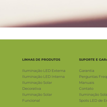
LINHAS DE PRODUTOS
SUPORTE E GAR
Iluminação LED Externa
Garantia
Iluminação LED Interna
Perguntas Fre
Iluminação Solar
Manuais
Decorativa
Contato
Iluminação Solar
Iluminação Sol
Funcional
Spots LED de E