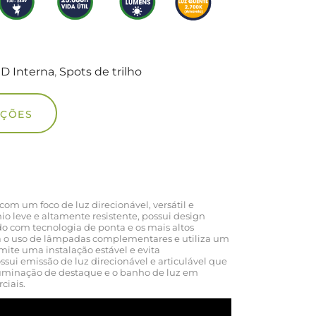
D Interna
,
Spots de trilho
UÇÕES
com um foco de luz direcionável, versátil e
o leve e altamente resistente, possui design
 com tecnologia de ponta e os mais altos
a o uso de lâmpadas complementares e utiliza um
mite uma instalação estável e evita
sui emissão de luz direcionável e articulável que
 iluminação de destaque e o banho de luz em
ciais.