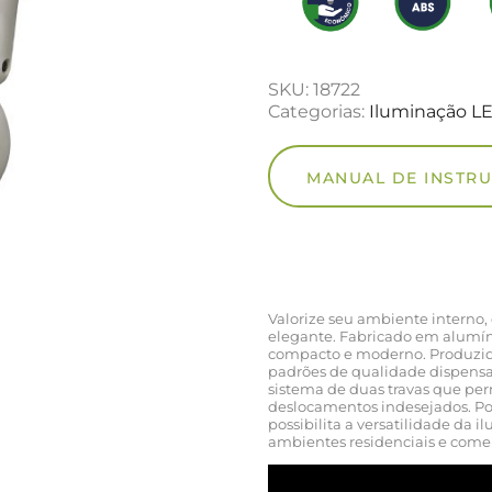
SKU:
18722
Categorias:
Iluminação LE
MANUAL DE INSTR
Valorize seu ambiente interno, 
elegante. Fabricado em alumíni
compacto e moderno. Produzido
padrões de qualidade dispens
sistema de duas travas que per
deslocamentos indesejados. Pos
possibilita a versatilidade da
ambientes residenciais e comer