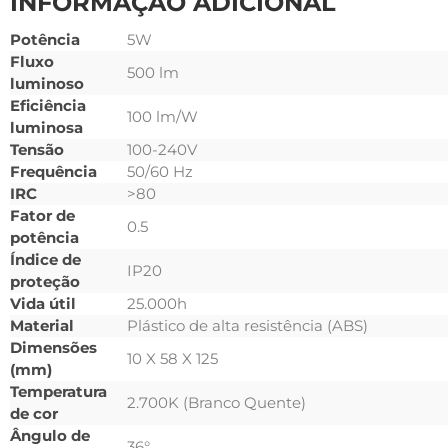
INFORMAÇÃO ADICIONAL
Potência
5W
Fluxo
500 lm
luminoso
Eficiência
100 lm/W
luminosa
Tensão
100-240V
Frequência
50/60 Hz
IRC
>80
Fator de
0.5
potência
Índice de
IP20
proteção
Vida útil
25.000h
Material
Plástico de alta resistência (ABS)
Dimensões
10 X 58 X 125
(mm)
Temperatura
2.700K (Branco Quente)
de cor
Ângulo de
36°